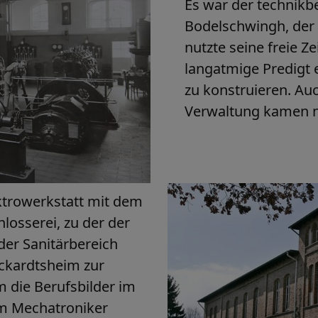
Es war der technikbeg
Bodelschwingh, der 
nutzte seine freie Z
langatmige Predigt 
zu konstruieren. Auc
Verwaltung kamen n
ektrowerkstatt mit dem
losserei, zu der der
er Sanitärbereich
Eckardtsheim zur
 die Berufsbilder im
um Mechatroniker