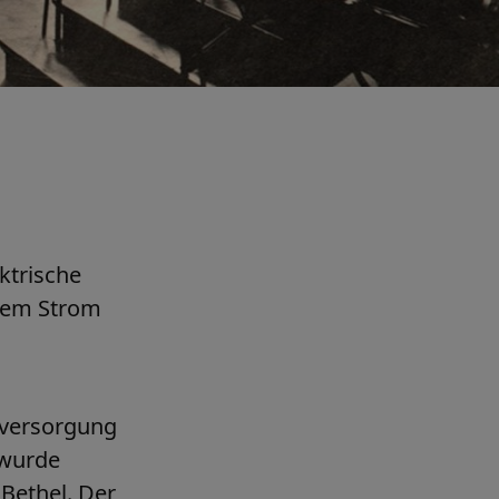
ktrische
chem Strom
mversorgung
 wurde
Bethel. Der