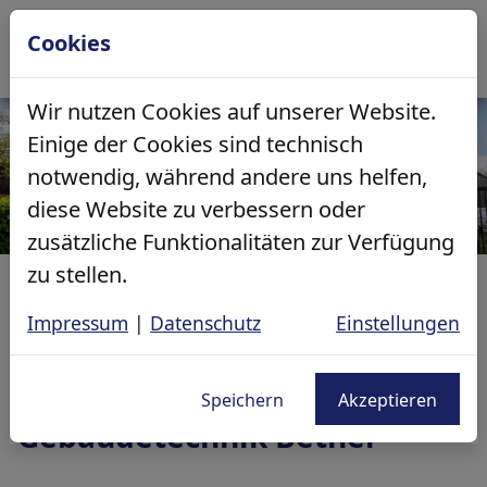
Cookies
Heizung | Sanitär | Kälte | Klima
Über uns
Wir nutzen Cookies auf unserer Website.
Einige der Cookies sind technisch
notwendig, während andere uns helfen,
Übersicht: Heizung | Sanitär | Kälte | Klima
Übersicht: Über uns
diese Website zu verbessern oder
zusätzliche Funktionalitäten zur Verfügung
Budgetkalkulator Bad
Team
zu stellen.
Gebäudetechnik Bethel
3D-Badplaner
Ausbildung
Impressum
|
Datenschutz
Einstellungen
Heizungsplaner
Berufsperpektive Handwerk
Herzlich Willkommen bei der
Speichern
Akzeptieren
Gebäudetechnik Bethel
Zertifizierung