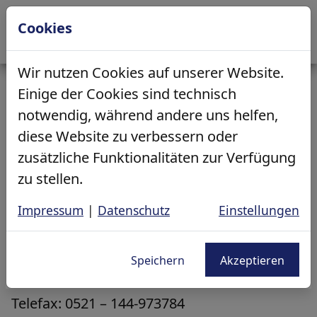
Cookies
Heizung | Sanitär | Kälte | Klima
Über uns
Wir nutzen Cookies auf unserer Website.
Einige der Cookies sind technisch
Start
Impressum
notwendig, während andere uns helfen,
Übersicht: Heizung | Sanitär | Kälte | Klima
Übersicht: Über uns
diese Website zu verbessern oder
Impressum
zusätzliche Funktionalitäten zur Verfügung
Budgetkalkulator Bad
Team
zu stellen.
Kontakt
3D-Badplaner
Ausbildung
Impressum
|
Datenschutz
Einstellungen
Gebäudetechnik Bethel
Quellenhofweg 40
Heizungsplaner
Berufsperpektive Handwerk
33617 Bielefeld
Speichern
Akzeptieren
Telefon: 0521 – 144-3783
Zertifizierung
Telefax: 0521 – 144-973784